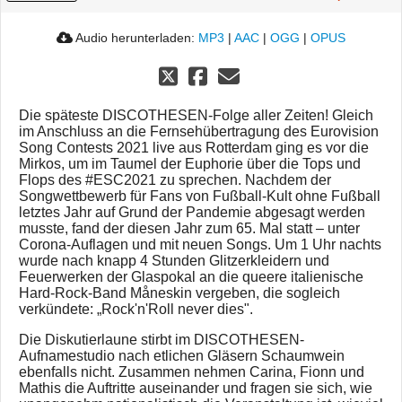
Audio herunterladen:
MP3
|
AAC
|
OGG
|
OPUS
Die späteste DISCOTHESEN-Folge aller Zeiten! Gleich
im Anschluss an die Fernsehübertragung des Eurovision
Song Contests 2021 live aus Rotterdam ging es vor die
Mirkos, um im Taumel der Euphorie über die Tops und
Flops des #ESC2021 zu sprechen. Nachdem der
Songwettbewerb für Fans von Fußball-Kult ohne Fußball
letztes Jahr auf Grund der Pandemie abgesagt werden
musste, fand der diesen Jahr zum 65. Mal statt – unter
Corona-Auflagen und mit neuen Songs. Um 1 Uhr nachts
wurde nach knapp 4 Stunden Glitzerkleidern und
Feuerwerken der Glaspokal an die queere italienische
Hard-Rock-Band Måneskin vergeben, die sogleich
verkündete: „Rock'n'Roll never dies".
Die Diskutierlaune stirbt im DISCOTHESEN-
Aufnamestudio nach etlichen Gläsern Schaumwein
ebenfalls nicht. Zusammen nehmen Carina, Fionn und
Mathis die Auftritte auseinander und fragen sie sich, wie