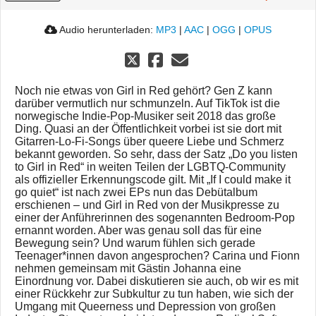
Audio herunterladen:
MP3
|
AAC
|
OGG
|
OPUS
Noch nie etwas von Girl in Red gehört? Gen Z kann
darüber vermutlich nur schmunzeln. Auf TikTok ist die
norwegische Indie-Pop-Musiker seit 2018 das große
Ding. Quasi an der Öffentlichkeit vorbei ist sie dort mit
Gitarren-Lo-Fi-Songs über queere Liebe und Schmerz
bekannt geworden. So sehr, dass der Satz „Do you listen
to Girl in Red“ in weiten Teilen der LGBTQ-Community
als offizieller Erkennungscode gilt. Mit „If I could make it
go quiet“ ist nach zwei EPs nun das Debütalbum
erschienen – und Girl in Red von der Musikpresse zu
einer der Anführerinnen des sogenannten Bedroom-Pop
ernannt worden. Aber was genau soll das für eine
Bewegung sein? Und warum fühlen sich gerade
Teenager*innen davon angesprochen? Carina und Fionn
nehmen gemeinsam mit Gästin Johanna eine
Einordnung vor. Dabei diskutieren sie auch, ob wir es mit
einer Rückkehr zur Subkultur zu tun haben, wie sich der
Umgang mit Queerness und Depression von großen