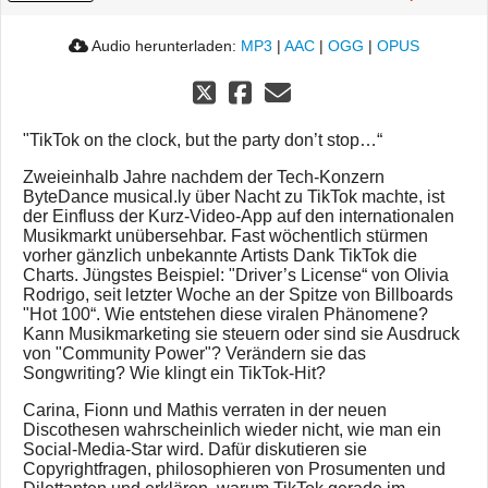
Audio herunterladen:
MP3
|
AAC
|
OGG
|
OPUS
"TikTok on the clock, but the party don’t stop…“
Zweieinhalb Jahre nachdem der Tech-Konzern
ByteDance musical.ly über Nacht zu TikTok machte, ist
der Einfluss der Kurz-Video-App auf den internationalen
Musikmarkt unübersehbar. Fast wöchentlich stürmen
vorher gänzlich unbekannte Artists Dank TikTok die
Charts. Jüngstes Beispiel: "Driver’s License“ von Olivia
Rodrigo, seit letzter Woche an der Spitze von Billboards
"Hot 100“. Wie entstehen diese viralen Phänomene?
Kann Musikmarketing sie steuern oder sind sie Ausdruck
von "Community Power"? Verändern sie das
Songwriting? Wie klingt ein TikTok-Hit?
Carina, Fionn und Mathis verraten in der neuen
Discothesen wahrscheinlich wieder nicht, wie man ein
Social-Media-Star wird. Dafür diskutieren sie
Copyrightfragen, philosophieren von Prosumenten und